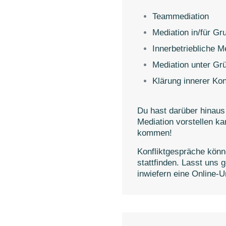
inen konstruktiven Dialog
Teammediation
ösungen zu finden. Diese
weil damit wirkliche Win-
Mediation in/für Gr
teressen aller
Innerbetriebliche M
Mediation unter Gr
ffener Prozess –
vorausgesagt werden. Als
Klärung innerer Kon
tor – einen sicheren,
n durch den Prozess.
Du hast darüber hinaus
pathisch, und zwar allen
Mediation vorstellen k
kommen!
te und das Tempo. Die
Konfliktgespräche könn
hoden aus, die den
stattfinden. Lasst uns
Vorgehen als Mediatorin
inwiefern eine Online-
altfreien Kommunikation.
um gibt, die Interessen
ser Basis dann