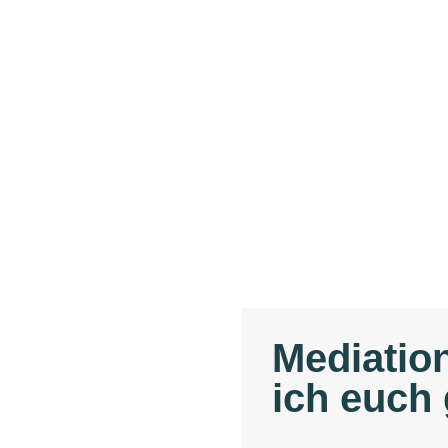
Mediation
ich euch
m Konflikte beizulegen und
tlösungen zu finden.
Konfliktparteien in einer